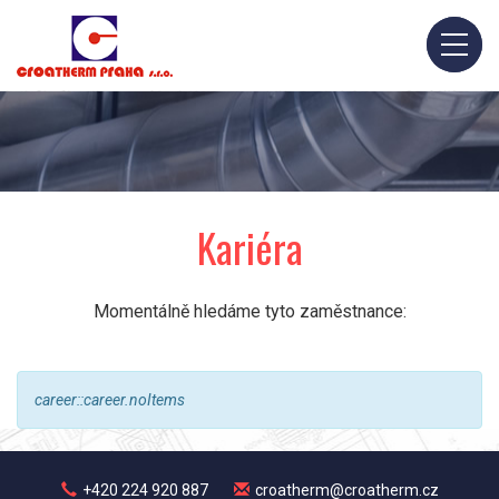
Kariéra
Momentálně hledáme tyto zaměstnance:
career::career.noItems
+420 224 920 887
croatherm@croatherm.cz